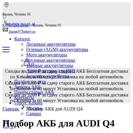
Казань, Четаева 16
8 (843) 214-19-44
8 (843) 214-19-44
Казань, Четаева 16
kazan@7battery.ru
Каталог
Легковые аккумуляторы
Гелевые (AGM) аккумуляторы
Мото аккумуляторы
Грузовые аккумуляторы
0
Тяговые аккумуляторы
Аккумуляторы для ИБП
Скидка до 3200 ₽ за сдачу старого АКБ
Бесплатная доставка
Зарядные устройства
по Казани за 60 минут
Установка на любой автомобиль
Подбор по авто
Скидка до 3200 ₽ за сдачу старого АКБ
Бесплатная доставка
Зарядка АКБ
по Казани за 60 минут
Установка на любой автомобиль
Приём старых АКБ
Скидка до 3200 ₽ за сдачу старого АКБ
Бесплатная доставка
Контакты
по Казани за 60 минут
Установка на любой автомобиль
Город: Казань
Москва
Главная
Подбор АКБ для AUDI Q4
Самара
Подбор АКБ для AUDI Q4
0