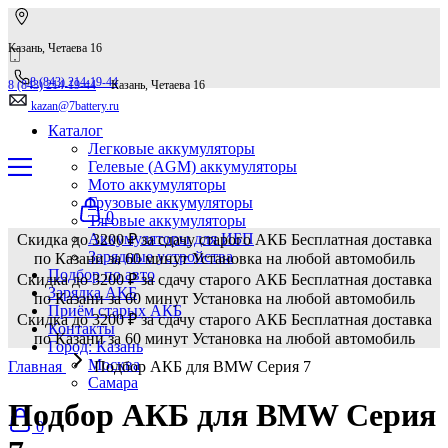
Казань, Четаева 16
8 (843) 214-19-44
8 (843) 214-19-44
Казань, Четаева 16
kazan@7battery.ru
Каталог
Легковые аккумуляторы
Гелевые (AGM) аккумуляторы
Мото аккумуляторы
Грузовые аккумуляторы
0
Тяговые аккумуляторы
Аккумуляторы для ИБП
Скидка до 3200 ₽ за сдачу старого АКБ
Бесплатная доставка
Зарядные устройства
по Казани за 60 минут
Установка на любой автомобиль
Подбор по авто
Скидка до 3200 ₽ за сдачу старого АКБ
Бесплатная доставка
Зарядка АКБ
по Казани за 60 минут
Установка на любой автомобиль
Приём старых АКБ
Скидка до 3200 ₽ за сдачу старого АКБ
Бесплатная доставка
Контакты
по Казани за 60 минут
Установка на любой автомобиль
Город: Казань
Москва
Главная
Подбор АКБ для BMW Серия 7
Самара
Подбор АКБ для BMW Серия
0