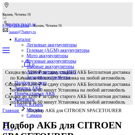
Казань, Четаева 16
8 (843) 214-19-44
8 (843) 214-19-44
Казань, Четаева 16
kazan@7battery.ru
Каталог
Легковые аккумуляторы
Гелевые (AGM) аккумуляторы
Мото аккумуляторы
Грузовые аккумуляторы
0
Тяговые аккумуляторы
Аккумуляторы для ИБП
Скидка до 3200 ₽ за сдачу старого АКБ
Бесплатная доставка
Зарядные устройства
по Казани за 60 минут
Установка на любой автомобиль
Подбор по авто
Скидка до 3200 ₽ за сдачу старого АКБ
Бесплатная доставка
Зарядка АКБ
по Казани за 60 минут
Установка на любой автомобиль
Приём старых АКБ
Скидка до 3200 ₽ за сдачу старого АКБ
Бесплатная доставка
Контакты
по Казани за 60 минут
Установка на любой автомобиль
Город: Казань
Москва
Главная
Подбор АКБ для CITROEN SPACETOURER
Самара
Подбор АКБ для CITROEN
0