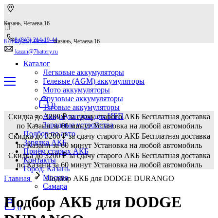
Казань, Четаева 16
8 (843) 214-19-44
8 (843) 214-19-44
Казань, Четаева 16
kazan@7battery.ru
Каталог
Легковые аккумуляторы
Гелевые (AGM) аккумуляторы
Мото аккумуляторы
Грузовые аккумуляторы
0
Тяговые аккумуляторы
Аккумуляторы для ИБП
Скидка до 3200 ₽ за сдачу старого АКБ
Бесплатная доставка
Зарядные устройства
по Казани за 60 минут
Установка на любой автомобиль
Подбор по авто
Скидка до 3200 ₽ за сдачу старого АКБ
Бесплатная доставка
Зарядка АКБ
по Казани за 60 минут
Установка на любой автомобиль
Приём старых АКБ
Скидка до 3200 ₽ за сдачу старого АКБ
Бесплатная доставка
Контакты
по Казани за 60 минут
Установка на любой автомобиль
Город: Казань
Москва
Главная
Подбор АКБ для DODGE DURANGO
Самара
Подбор АКБ для DODGE
0