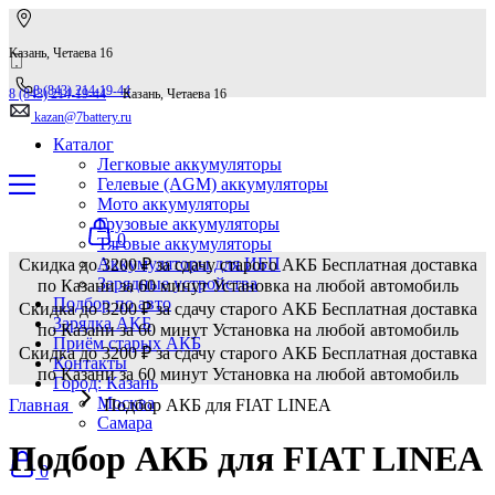
Казань, Четаева 16
8 (843) 214-19-44
8 (843) 214-19-44
Казань, Четаева 16
kazan@7battery.ru
Каталог
Легковые аккумуляторы
Гелевые (AGM) аккумуляторы
Мото аккумуляторы
Грузовые аккумуляторы
0
Тяговые аккумуляторы
Аккумуляторы для ИБП
Скидка до 3200 ₽ за сдачу старого АКБ
Бесплатная доставка
Зарядные устройства
по Казани за 60 минут
Установка на любой автомобиль
Подбор по авто
Скидка до 3200 ₽ за сдачу старого АКБ
Бесплатная доставка
Зарядка АКБ
по Казани за 60 минут
Установка на любой автомобиль
Приём старых АКБ
Скидка до 3200 ₽ за сдачу старого АКБ
Бесплатная доставка
Контакты
по Казани за 60 минут
Установка на любой автомобиль
Город: Казань
Москва
Главная
Подбор АКБ для FIAT LINEA
Самара
Подбор АКБ для FIAT LINEA
0