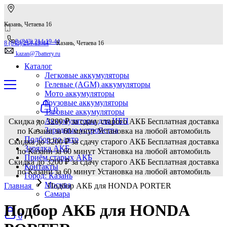
Казань, Четаева 16
8 (843) 214-19-44
8 (843) 214-19-44
Казань, Четаева 16
kazan@7battery.ru
Каталог
Легковые аккумуляторы
Гелевые (AGM) аккумуляторы
Мото аккумуляторы
Грузовые аккумуляторы
0
Тяговые аккумуляторы
Аккумуляторы для ИБП
Скидка до 3200 ₽ за сдачу старого АКБ
Бесплатная доставка
Зарядные устройства
по Казани за 60 минут
Установка на любой автомобиль
Подбор по авто
Скидка до 3200 ₽ за сдачу старого АКБ
Бесплатная доставка
Зарядка АКБ
по Казани за 60 минут
Установка на любой автомобиль
Приём старых АКБ
Скидка до 3200 ₽ за сдачу старого АКБ
Бесплатная доставка
Контакты
по Казани за 60 минут
Установка на любой автомобиль
Город: Казань
Москва
Главная
Подбор АКБ для HONDA PORTER
Самара
Подбор АКБ для HONDA
0