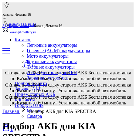
Казань, Четаева 16
8 (843) 214-19-44
8 (843) 214-19-44
Казань, Четаева 16
kazan@7battery.ru
Каталог
Легковые аккумуляторы
Гелевые (AGM) аккумуляторы
Мото аккумуляторы
Грузовые аккумуляторы
0
Тяговые аккумуляторы
Аккумуляторы для ИБП
Скидка до 3200 ₽ за сдачу старого АКБ
Бесплатная доставка
Зарядные устройства
по Казани за 60 минут
Установка на любой автомобиль
Подбор по авто
Скидка до 3200 ₽ за сдачу старого АКБ
Бесплатная доставка
Зарядка АКБ
по Казани за 60 минут
Установка на любой автомобиль
Приём старых АКБ
Скидка до 3200 ₽ за сдачу старого АКБ
Бесплатная доставка
Контакты
по Казани за 60 минут
Установка на любой автомобиль
Город: Казань
Москва
Главная
Подбор АКБ для KIA SPECTRA
Самара
Подбор АКБ для KIA
0