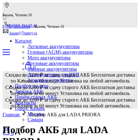
Казань, Четаева 16
8 (843) 214-19-44
8 (843) 214-19-44
Казань, Четаева 16
kazan@7battery.ru
Каталог
Легковые аккумуляторы
Гелевые (AGM) аккумуляторы
Мото аккумуляторы
Грузовые аккумуляторы
0
Тяговые аккумуляторы
Аккумуляторы для ИБП
Скидка до 3200 ₽ за сдачу старого АКБ
Бесплатная доставка
Зарядные устройства
по Казани за 60 минут
Установка на любой автомобиль
Подбор по авто
Скидка до 3200 ₽ за сдачу старого АКБ
Бесплатная доставка
Зарядка АКБ
по Казани за 60 минут
Установка на любой автомобиль
Приём старых АКБ
Скидка до 3200 ₽ за сдачу старого АКБ
Бесплатная доставка
Контакты
по Казани за 60 минут
Установка на любой автомобиль
Город: Казань
Москва
Главная
Подбор АКБ для LADA PRIORA
Самара
Подбор АКБ для LADA
0