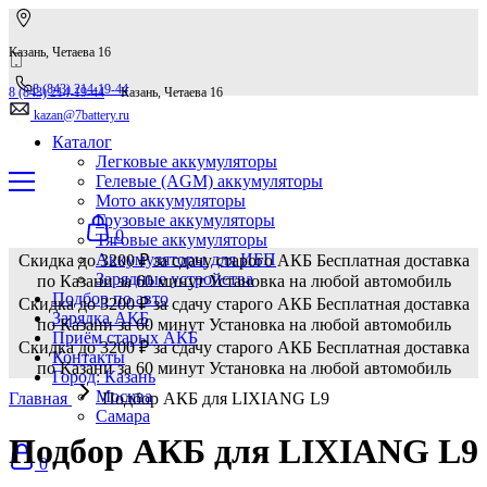
Казань, Четаева 16
8 (843) 214-19-44
8 (843) 214-19-44
Казань, Четаева 16
kazan@7battery.ru
Каталог
Легковые аккумуляторы
Гелевые (AGM) аккумуляторы
Мото аккумуляторы
Грузовые аккумуляторы
0
Тяговые аккумуляторы
Аккумуляторы для ИБП
Скидка до 3200 ₽ за сдачу старого АКБ
Бесплатная доставка
Зарядные устройства
по Казани за 60 минут
Установка на любой автомобиль
Подбор по авто
Скидка до 3200 ₽ за сдачу старого АКБ
Бесплатная доставка
Зарядка АКБ
по Казани за 60 минут
Установка на любой автомобиль
Приём старых АКБ
Скидка до 3200 ₽ за сдачу старого АКБ
Бесплатная доставка
Контакты
по Казани за 60 минут
Установка на любой автомобиль
Город: Казань
Москва
Главная
Подбор АКБ для LIXIANG L9
Самара
Подбор АКБ для LIXIANG L9
0