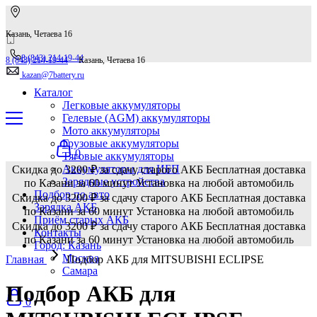
Казань, Четаева 16
8 (843) 214-19-44
8 (843) 214-19-44
Казань, Четаева 16
kazan@7battery.ru
Каталог
Легковые аккумуляторы
Гелевые (AGM) аккумуляторы
Мото аккумуляторы
Грузовые аккумуляторы
0
Тяговые аккумуляторы
Аккумуляторы для ИБП
Скидка до 3200 ₽ за сдачу старого АКБ
Бесплатная доставка
Зарядные устройства
по Казани за 60 минут
Установка на любой автомобиль
Подбор по авто
Скидка до 3200 ₽ за сдачу старого АКБ
Бесплатная доставка
Зарядка АКБ
по Казани за 60 минут
Установка на любой автомобиль
Приём старых АКБ
Скидка до 3200 ₽ за сдачу старого АКБ
Бесплатная доставка
Контакты
по Казани за 60 минут
Установка на любой автомобиль
Город: Казань
Москва
Главная
Подбор АКБ для MITSUBISHI ECLIPSE
Самара
Подбор АКБ для
0