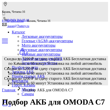
Казань, Четаева 16
8 (843) 214-19-44
8 (843) 214-19-44
Казань, Четаева 16
kazan@7battery.ru
Каталог
Легковые аккумуляторы
Гелевые (AGM) аккумуляторы
Мото аккумуляторы
Грузовые аккумуляторы
0
Тяговые аккумуляторы
Аккумуляторы для ИБП
Скидка до 3200 ₽ за сдачу старого АКБ
Бесплатная доставка
Зарядные устройства
по Казани за 60 минут
Установка на любой автомобиль
Подбор по авто
Скидка до 3200 ₽ за сдачу старого АКБ
Бесплатная доставка
Зарядка АКБ
по Казани за 60 минут
Установка на любой автомобиль
Приём старых АКБ
Скидка до 3200 ₽ за сдачу старого АКБ
Бесплатная доставка
Контакты
по Казани за 60 минут
Установка на любой автомобиль
Город: Казань
Москва
Главная
Подбор АКБ для OMODA C7
Самара
Подбор АКБ для OMODA C7
0