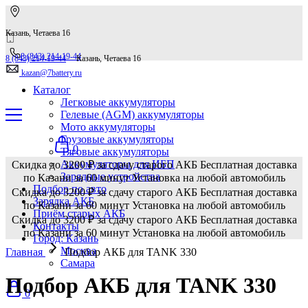
Казань, Четаева 16
8 (843) 214-19-44
8 (843) 214-19-44
Казань, Четаева 16
kazan@7battery.ru
Каталог
Легковые аккумуляторы
Гелевые (AGM) аккумуляторы
Мото аккумуляторы
Грузовые аккумуляторы
0
Тяговые аккумуляторы
Аккумуляторы для ИБП
Скидка до 3200 ₽ за сдачу старого АКБ
Бесплатная доставка
Зарядные устройства
по Казани за 60 минут
Установка на любой автомобиль
Подбор по авто
Скидка до 3200 ₽ за сдачу старого АКБ
Бесплатная доставка
Зарядка АКБ
по Казани за 60 минут
Установка на любой автомобиль
Приём старых АКБ
Скидка до 3200 ₽ за сдачу старого АКБ
Бесплатная доставка
Контакты
по Казани за 60 минут
Установка на любой автомобиль
Город: Казань
Москва
Главная
Подбор АКБ для TANK 330
Самара
Подбор АКБ для TANK 330
0