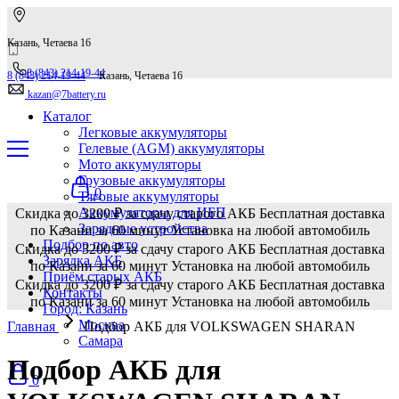
Казань, Четаева 16
8 (843) 214-19-44
8 (843) 214-19-44
Казань, Четаева 16
kazan@7battery.ru
Каталог
Легковые аккумуляторы
Гелевые (AGM) аккумуляторы
Мото аккумуляторы
Грузовые аккумуляторы
0
Тяговые аккумуляторы
Аккумуляторы для ИБП
Скидка до 3200 ₽ за сдачу старого АКБ
Бесплатная доставка
Зарядные устройства
по Казани за 60 минут
Установка на любой автомобиль
Подбор по авто
Скидка до 3200 ₽ за сдачу старого АКБ
Бесплатная доставка
Зарядка АКБ
по Казани за 60 минут
Установка на любой автомобиль
Приём старых АКБ
Скидка до 3200 ₽ за сдачу старого АКБ
Бесплатная доставка
Контакты
по Казани за 60 минут
Установка на любой автомобиль
Город: Казань
Москва
Главная
Подбор АКБ для VOLKSWAGEN SHARAN
Самара
Подбор АКБ для
0